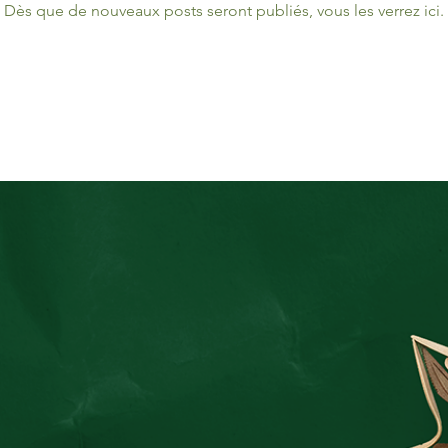
Dès que de nouveaux posts seront publiés, vous les verrez ici.